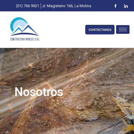
(01) 766 9921
Jr. Magisterio 166, La Molina
CONTÁCTANOS
Nosotros