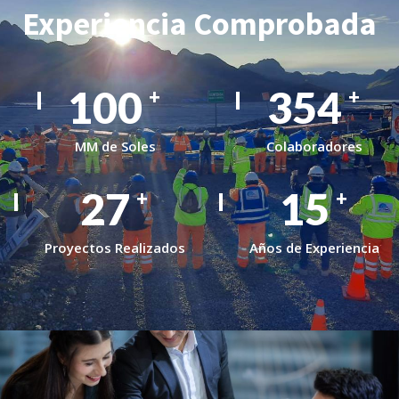
Experiencia Comprobada
127
448
+
+
MM de Soles
Colaboradores
34
20
+
+
Proyectos Realizados
Años de Experiencia